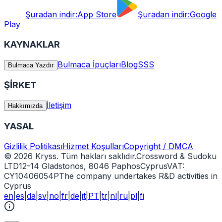
Şuradan indir:
App Store
Şuradan indir:
Google
Play
KAYNAKLAR
Bulmaca İpuçları
Blog
SSS
Bulmaca Yazdır
ŞİRKET
İletişim
Hakkımızda
YASAL
Gizlilik Politikası
Hizmet Koşulları
Copyright / DMCA
© 2026 Kryss. Tüm hakları saklıdır.
Crossword & Sudoku
LTD
12-14 Gladstonos, 8046 Paphos
Cyprus
VAT:
CY10406054P
The company undertakes R&D activities in
Cyprus
en
|
es
|
da
|
sv
|
no
|
fr
|
de
|
it
|
PT
|
tr
|
nl
|
ru
|
pl
|
fi