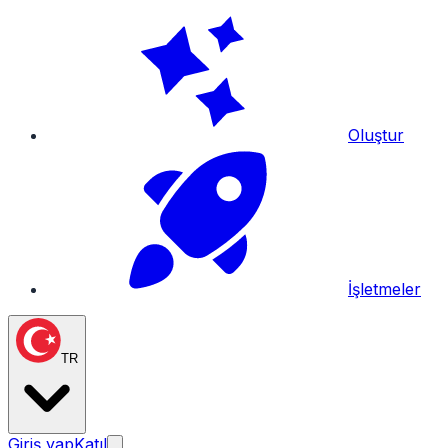
Oluştur
İşletmeler
TR
Giriş yap
Katıl