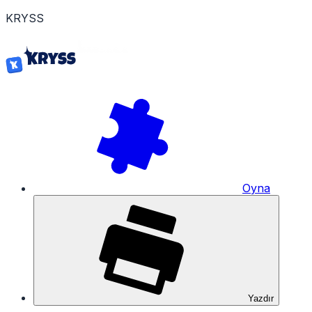
K
R
Y
S
S
Oyna
Yazdır