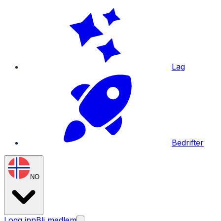
Lag
Bedrifter
NO
Logg inn
Bli medlem