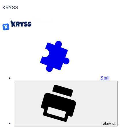
K
R
Y
S
S
Spill
Skriv ut