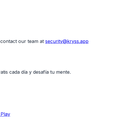
 contact our team at
security@kryss.app
tis cada día y desafía tu mente.
 Play