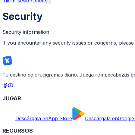
Iniciar sesión
Únete
Security
Security information
If you encounter any security issues or concerns, please
Tu destino de crucigramas diario. Juega rompecabezas gra
JUGAR
Descárgala en
App Store
Descárgala en
Google
RECURSOS