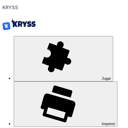
K
R
Y
S
S
Jugar
Imprimir