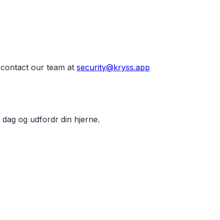
 contact our team at
security@kryss.app
r dag og udfordr din hjerne.